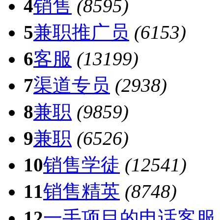
4
销售
(8595)
5
兼职推广员
(6153)
6
客服
(13199)
7
渠道专员
(2938)
8
兼职
(9859)
9
兼职
(6526)
10
销售学徒
(12541)
11
销售精英
(8748)
12
一手项目的电话客服