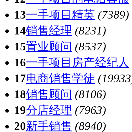
13
一手项目精英
(7389)
14
销售经理
(8231)
15
置业顾问
(8537)
16
一手项目房产经纪人
17
电商销售学徒
(19933
18
销售顾问
(8106)
19
分店经理
(7963)
20
新手销售
(8940)