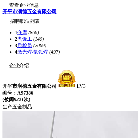
查看企业信息
开平市润德五金有限公司
招聘职位列表
1
仓库
(866)
2
煮饭工
(140)
3
质检员
(2069)
4
激光焊/氩弧焊
(497)
企业介绍
开平市润德五金有限公司
LV3
编号：
A97386
(被阅
9221
次)
生产五金制品