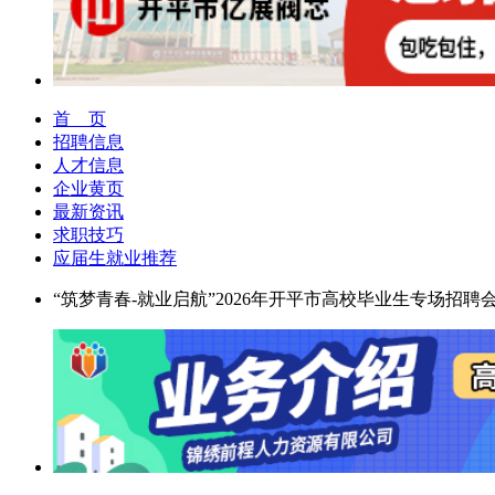
首 页
招聘信息
人才信息
企业黄页
最新资讯
求职技巧
应届生就业推荐
“筑梦青春-就业启航”2026年开平市高校毕业生专场招聘