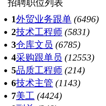
招聘职位列表
1
外贸业务跟单
(6496)
2
技术工程师
(5831)
3
仓库文员
(6785)
4
采购跟单员
(12553)
5
品质工程师
(214)
6
技术主管
(1143)
7
美工
(4424)