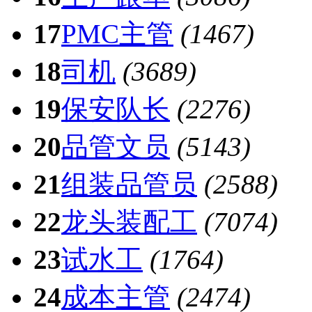
17
PMC主管
(1467)
18
司机
(3689)
19
保安队长
(2276)
20
品管文员
(5143)
21
组装品管员
(2588)
22
龙头装配工
(7074)
23
试水工
(1764)
24
成本主管
(2474)