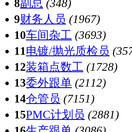
8
副总
(348)
9
财务人员
(1967)
10
车间杂工
(3693)
11
电镀/抛光质检员
(35
12
装箱点数工
(1728)
13
委外跟单
(2112)
14
仓管员
(7151)
15
PMC计划员
(2881)
16
生产跟单
(3086)