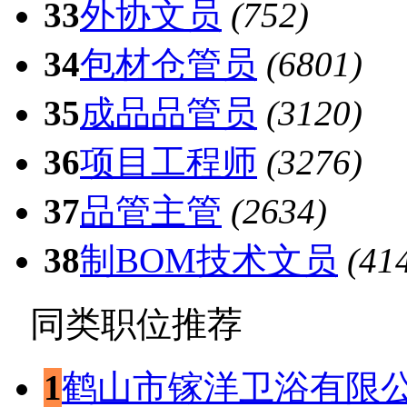
33
外协文员
(752)
34
包材仓管员
(6801)
35
成品品管员
(3120)
36
项目工程师
(3276)
37
品管主管
(2634)
38
制BOM技术文员
(41
同类职位推荐
1
鹤山市镓洋卫浴有限