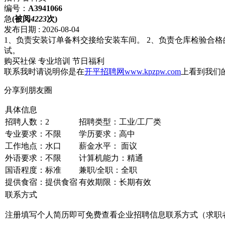
编号：
A3941066
急
(被阅
4223
次)
发布日期 : 2026-08-04
1、负责安装订单备料交接给安装车间。 2、负责仓库检验合
试。
购买社保
专业培训
节日福利
联系我时请说明你是在
开平招聘网www.kpzpw.com
上看到我们
分享到朋友圈
具体信息
招聘人数：2
招聘类型：工业/工厂类
专业要求：不限
学历要求：高中
工作地点：水口
薪金水平： 面议
外语要求：不限
计算机能力：精通
国语程度：标准
兼职/全职：全职
提供食宿：提供食宿
有效期限：长期有效
联系方式
注册填写个人简历即可免费查看企业招聘信息联系方式（求职