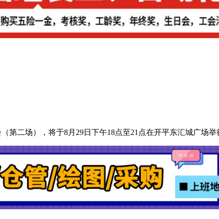
会（第二场），将于8月29日下午18点至21点在开平东汇城广场举