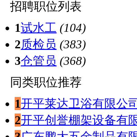
招聘职位列表
1
试水工
(104)
2
质检员
(383)
3
仓管员
(368)
同类职位推荐
1
开平莱达卫浴有限公
2
开平创誉棚架设备有
3
广东鹏大五金制品有