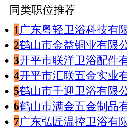
同类职位推荐
1
广东粤轻卫浴科技有
2
鹤山市金益铜业有限
3
开平市联洋卫浴配件
4
开平市汇联五金实业
5
鹤山市千迎卫浴有限
6
鹤山市满金五金制品
7
广东弘匠温控卫浴有