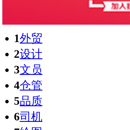
1
外贸
2
设计
3
文员
4
仓管
5
品质
6
司机