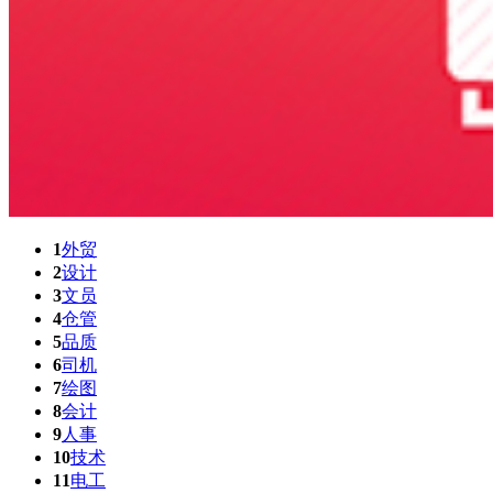
1
外贸
2
设计
3
文员
4
仓管
5
品质
6
司机
7
绘图
8
会计
9
人事
10
技术
11
电工