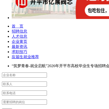
首 页
招聘信息
人才信息
企业黄页
最新资讯
求职技巧
应届生就业推荐
“筑梦青春-就业启航”2026年开平市高校毕业生专场招聘