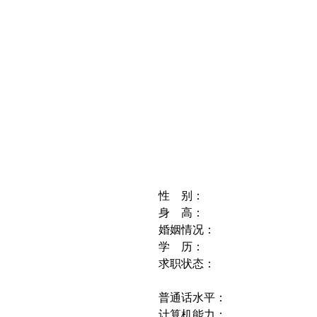
性 别：
身 高：
婚姻情况：
学 历：
求职状态：
普通话水平：
计算机能力：