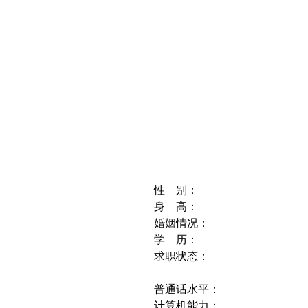
性 别：
身 高：
婚姻情况：
学 历：
求职状态：
普通话水平：
计算机能力：