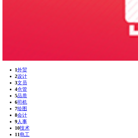
1
外贸
2
设计
3
文员
4
仓管
5
品质
6
司机
7
绘图
8
会计
9
人事
10
技术
11
电工