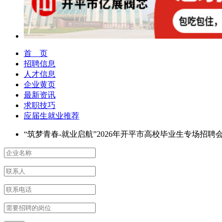
首 页
招聘信息
人才信息
企业黄页
最新资讯
求职技巧
应届生就业推荐
“筑梦青春-就业启航”2026年开平市高校毕业生专场招聘